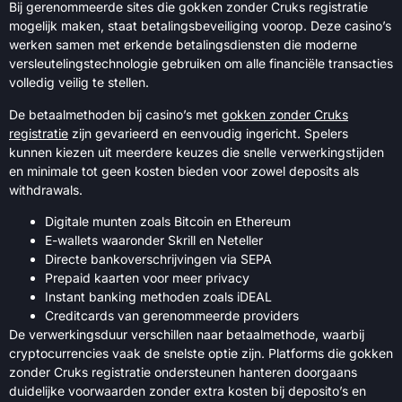
Bij gerenommeerde sites die gokken zonder Cruks registratie
mogelijk maken, staat betalingsbeveiliging voorop. Deze casino’s
werken samen met erkende betalingsdiensten die moderne
versleutelingstechnologie gebruiken om alle financiële transacties
volledig veilig te stellen.
De betaalmethoden bij casino’s met
gokken zonder Cruks
registratie
zijn gevarieerd en eenvoudig ingericht. Spelers
kunnen kiezen uit meerdere keuzes die snelle verwerkingstijden
en minimale tot geen kosten bieden voor zowel deposits als
withdrawals.
Digitale munten zoals Bitcoin en Ethereum
E-wallets waaronder Skrill en Neteller
Directe bankoverschrijvingen via SEPA
Prepaid kaarten voor meer privacy
Instant banking methoden zoals iDEAL
Creditcards van gerenommeerde providers
De verwerkingsduur verschillen naar betaalmethode, waarbij
cryptocurrencies vaak de snelste optie zijn. Platforms die gokken
zonder Cruks registratie ondersteunen hanteren doorgaans
duidelijke voorwaarden zonder extra kosten bij deposito’s en