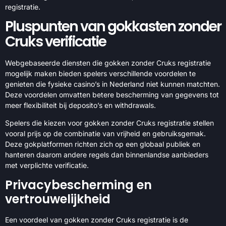
registratie.
Pluspunten van gokkasten zonder
Cruks verificatie
Webgebaseerde diensten die gokken zonder Cruks registratie
mogelijk maken bieden spelers verschillende voordelen te
genieten die fysieke casino’s in Nederland niet kunnen matchten.
Deze voordelen omvatten betere bescherming van gegevens tot
meer flexibiliteit bij deposito’s en withdrawals.
Spelers die kiezen voor gokken zonder Cruks registratie stellen
vooral prijs op de combinatie van vrijheid en gebruiksgemak.
Deze gokplatformen richten zich op een globaal publiek en
hanteren daarom andere regels dan binnenlandse aanbieders
met verplichte verificatie.
Privacybescherming en
vertrouwelijkheid
Een voordeel van gokken zonder Cruks registratie is de