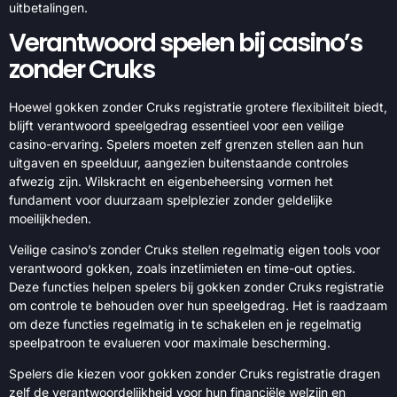
uitbetalingen.
Verantwoord spelen bij casino’s
zonder Cruks
Hoewel gokken zonder Cruks registratie grotere flexibiliteit biedt,
blijft verantwoord speelgedrag essentieel voor een veilige
casino-ervaring. Spelers moeten zelf grenzen stellen aan hun
uitgaven en speelduur, aangezien buitenstaande controles
afwezig zijn. Wilskracht en eigenbeheersing vormen het
fundament voor duurzaam spelplezier zonder geldelijke
moeilijkheden.
Veilige casino’s zonder Cruks stellen regelmatig eigen tools voor
verantwoord gokken, zoals inzetlimieten en time-out opties.
Deze functies helpen spelers bij gokken zonder Cruks registratie
om controle te behouden over hun speelgedrag. Het is raadzaam
om deze functies regelmatig in te schakelen en je regelmatig
speelpatroon te evalueren voor maximale bescherming.
Spelers die kiezen voor gokken zonder Cruks registratie dragen
zelf de verantwoordelijkheid voor hun financiële welzijn en