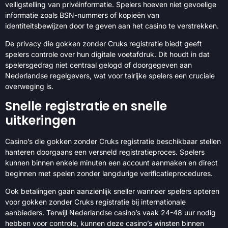
veiligstelling van privéinformatie. Spelers hoeven niet gevoelige
informatie zoals BSN-nummers of kopieën van
identiteitsbewijzen door te geven aan het casino te verstrekken.
De privacy die gokken zonder Cruks registratie biedt geeft
spelers controle over hun digitale voetafdruk. Dit houdt in dat
spelersgedrag niet centraal gelogd of doorgegeven aan
Nederlandse regelgevers, wat voor talrijke spelers een cruciale
overweging is.
Snelle registratie en snelle
uitkeringen
Casino’s die gokken zonder Cruks registratie beschikbaar stellen
hanteren doorgaans een versneld registratieproces. Spelers
kunnen binnen enkele minuten een account aanmaken en direct
beginnen met spelen zonder langdurige verificatieprocedures.
Ook betalingen gaan aanzienlijk sneller wanneer spelers opteren
voor gokken zonder Cruks registratie bij internationale
aanbieders. Terwijl Nederlandse casino’s vaak 24-48 uur nodig
hebben voor controle, kunnen deze casino’s winsten binnen